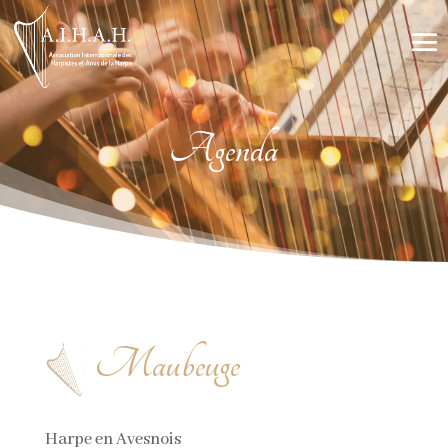
Agenda
Maubeuge
Harpe en Avesnois