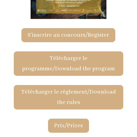
S'inscrire au concours/Register
Télécharger le
programme/Download the program
Télécharger le règlement/Download
the rules
Prix/Prizes