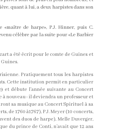
re, quant à lui, a deux harpistes dans son
 «maître de harpe», P.J. Hinner, puis C.
venu célèbre par la suite pour «Le Barbier
art a été écrit pour le comte de Guines et
e Guines.
arisienne. Pratiquement tous les harpistes
uts. Cette institution permit en particulier
769 et débute l’année suivante au Concert
e à nouveau : il deviendra un professeur et
ront sa musique au Concert Spirituel à sa
rts, de 1760 à1767), P.J. Meyer (10 concerts,
ouvent des duos de harpe), Melle Duverger,
ue du prince de Conti, n’avait que 12 ans