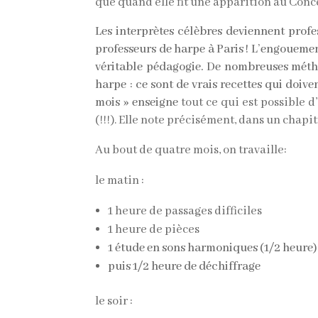
que quand elle fit une apparition au Conce
Les interprètes célèbres deviennent prof
professeurs de harpe à Paris ! L’engouemen
véritable pédagogie. De nombreuses métho
harpe : ce sont de vrais recettes qui doi
mois » enseigne
tout
ce
qui
est
possible
d
(!!!). Elle note précisément, dans un chapi
Au bout de quatre mois, on travaille:
le matin :
1 heure de passages difficiles
1 heure de pièces
1 étude en sons harmoniques (1/2 heure)
puis 1/2 heure de déchiffrage
le soir :