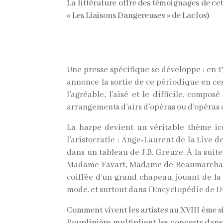
La littérature offre des témoignages de 
« Les Liaisons Dangereuses » de Laclos)
Une presse spécifique se développe : en 1
annonce la sortie de ce périodique en ce
l’agréable, l’aisé et le difficile, comp
arrangements d’airs d’opéras ou d’opéras 
La harpe devient un véritable thème i
l’aristocratie : Ange-Laurent de la Live 
dans un tableau de J.B. Greuze. À la suit
Madame Favart, Madame de Beaumarchais. 
coiffée d’un grand chapeau, jouant de la
mode, et surtout dans I’EncycIopédie de D
Comment vivent les artistes au XVIII ème s
Pouplinière multiplient les concerts dans 