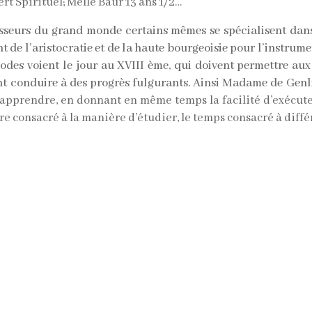
rt Spirituel; Melle Baur 13 ans 1/2…
esseurs du grand monde certains mêmes se spécialisent dans
t de l’aristocratie et de la haute bourgeoisie pour l’instrume
des voient le jour au XVIII ème, qui doivent permettre aux
vent conduire à des progrès fulgurants. Ainsi Madame de Genl
’apprendre,
en
donnant
en
même
temps
la
facilité
d’exécute
tre consacré à la manière d’étudier, le temps consacré à diff