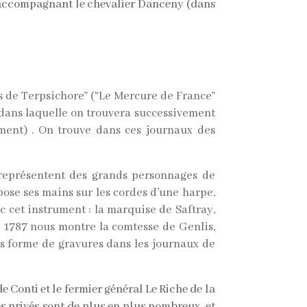
s accompagnant le chevalier Danceny (dans
es de Terpsichore” (“Le Mercure de France”
 dans laquelle on trouvera successivement
rument) . On trouve dans ces journaux des
représentent des grands personnages de
pose ses mains sur les cordes d’une harpe,
c cet instrument : la marquise de Saftray,
 1787 nous montre la comtesse de Genlis,
us forme de gravures dans les journaux de
 Conti et le fermier général Le Riche de la
es privés sont de plus en plus nombreux, et