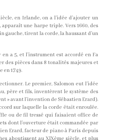
cle, en Irlande, on a l’idée d’ajouter un
 apparaît une harpe triple. Vers 1660, des
in gauche, tirent la corde, la haussant d’un
 en a 5, et l’instrument est accordé en Fa
er des pièces dans 8 tonalités majeures et
e en 1749.
ectionner. Le premier, Salomon eut l’idée
, père et fils, inventèrent le système des
nt » avant l’invention de Sébastien Erard).
ccord sur laquelle la corde était enroulée.
 ou de fil tressé qui faisaient office de
olets dont l’ouverture était commandée par
en Erard, facteur de piano à Paris depuis
ches aboutissent au XlXème siècle, et plus