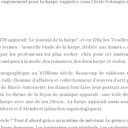
cet engouement pour la harpe: rappelez-vous Cécile Volange
778 apparaît “Le journal de la harpe”, et en 1784 les “Feuill
s termes : “nouvelle étude de la harpe, dédiée aux dames »,
osé par les professeurs les plus recher- chés pour cet inst
comiques à la mode, des romances, des duos harpe et violon.
conographique au XVlllème siècle. Beaucoup de tableaux 
de Jully (homme d’affaires et collectionneur d’œuvres d’art) 
e de Marie-Antoinette, les dames font faire leur portrait ave
Le thème de la leçon de musique apparaît : une toile de
 harpe avec une de ses élèves… La harpe apparaît aussi so
iderot et d’Alembert (planches organologiques).
iècle ? Tout d’abord grâce au système de mécénat. Le prince de
leurs demeures. Les interprètes sont rétribués. Les orchestr