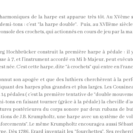
harmoniques de la harpe est apparue très tôt. Au XVème siè
emi-tons : c’est “la harpe double”. Puis, au XVllème siècle,
console des crochets, qui actionnés en cours de jeu par la ma
rg Hochbrücker construit la première harpe à pédale : il y
se à 7, et l’instrument accordé en Mi b Majeur, peut exécut
 née. C’est cette harpe, dite “à crochets” qui entre en Franc
onnut son apogée et que des luthiers cherchèrent à la perf
uant des harpes plus grandes et plus larges. Les Cousineau
 14 pédales ( c’est la première tentative de “double mouveme
mi-tons en faisant tourner (grâce à la pédale) la cheville d’a
ures postérieures du corps sonore par deux rubans de buffle
dications de J.B. Krumpholtz, une harpe avec un système de v
enforcements”. Le même Krumpholtz encouragea aussi Sébasti
arpe. Dès 1786, Erard inventait les “fourchettes”. Ses recher