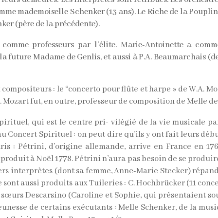
mme mademoiselle Schenker (13 ans). Le Riche de la Poupliniè
nker (père de la précédente).
 comme professeurs par l’élite. Marie-Antoinette a comme
la future Madame de Genlis, et aussi à P.A. Beaumarchais (de
mpositeurs : le “concerto pour flûte et harpe » de W.A. Moz
te. Mozart fut, en outre, professeur de composition de Melle d
irituel, qui est le centre pri- vilégié de la vie musicale p
u Concert Spirituel : on peut dire qu’ils y ont fait leurs déb
ris : Pétrini, d’origine allemande, arrive en France en 1
 produit à Noël 1778. Pétrini n’aura pas besoin de se produir
rs interprètes (dont sa femme, Anne-Marie Stecker) répand
e sont aussi produits aux Tuileries : C. Hochbrücker (11 conce
 les sœurs Descarsino (Caroline et Sophie, qui présentaient s
unesse de certains exécutants : Melle Schenker, de la musiq