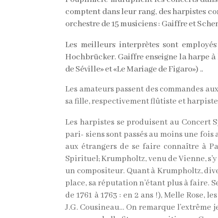
comptent dans leur rang, des harpistes co
orchestre de 15 musiciens : Gaiffre et Sche
Les meilleurs interprètes sont employés
Hochbrücker. Gaiffre enseigne la harpe à 
de Séville» et «Le
Mariage
de
Figaro»)
..
Les amateurs passent des commandes aux co
sa fille, respectivement flûtiste et harpis
Les harpistes se produisent au Concert Sp
pari- siens sont passés au moins une fois a
aux étrangers de se faire connaître à Pa
Spirituel; Krumpholtz, venu de Vienne, s’y
un compositeur. Quant à Krumpholtz, dive
place, sa réputation n’étant plus à faire. S
de 1761 à 1763 : en 2 ans !), Melle Rose,
J.G. Cousineau… On remarque l’extrême je