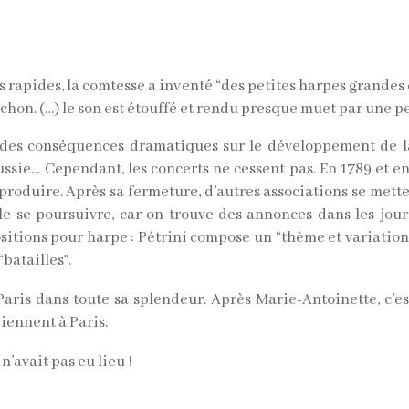
s rapides, la comtesse a inventé “des petites harpes grandes
hon. (…) le son est étouffé et rendu presque muet par une pe
r des conséquences dramatiques sur le développement de l
sie… Cependant, les concerts ne cessent pas. En 1789 et en 
y produire. Après sa fermeture, d’autres associations se met
e se poursuivre, car on trouve des annonces dans les jou
ositions pour harpe : Pétrini compose un “thème et variation
“batailles”.
Paris dans toute sa splendeur. Après Marie-Antoinette, c’e
iennent à Paris.
n’avait pas eu lieu !