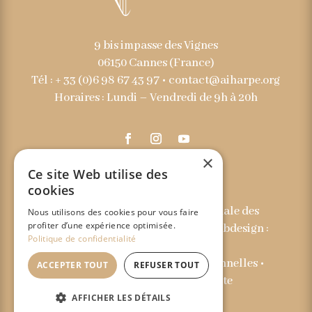
9 bis impasse des Vignes
06150 Cannes (France)
Tél : + 33 (0)6 98 67 43 97 •
contact@aiharpe.org
Horaires : Lundi – Vendredi de 9h à 20h
×
Ce site Web utilise des
cookies
© 2023 – Association Internationale des
Nous utilisons des cookies pour vous faire
profiter d’une expérience optimisée.
Harpistes et Amis de la Harpe – Webdesign :
Politique de confidentialité
Just’in Créations
Mentions légales
•
Données personnelles
•
ACCEPTER TOUT
REFUSER TOUT
Conditions générales de vente
AFFICHER LES DÉTAILS